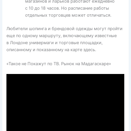
магазинов и ларьков работают ежедневно
с 10 до 18 часов. Но расписание работы
отдельных торговцев может отличаться.
Любители шопинга и брендовой одежды могут пройти
еще по одному маршруту, включающему известные
в Лондоне универмаги и торговые площадки,
описанному и показанному на карте здесь.
«Такое не Покажут по ТВ. Рынок на Мадагаскаре»