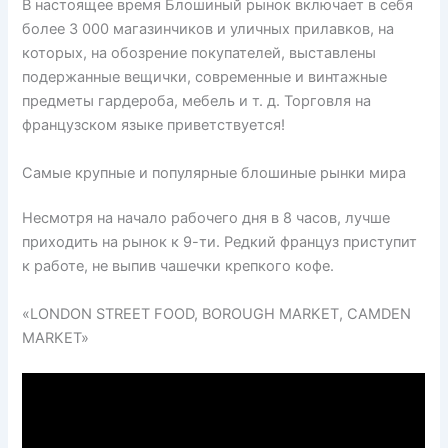
В настоящее время Блошиный рынок включает в себя
более 3 000 магазинчиков и уличных прилавков, на
которых, на обозрение покупателей, выставлены
подержанные вещички, современные и винтажные
предметы гардероба, мебель и т. д. Торговля на
французском языке приветствуется!
Самые крупные и популярные блошиные рынки мира
Несмотря на начало рабочего дня в 8 часов, лучше
приходить на рынок к 9-ти. Редкий француз приступит
к работе, не выпив чашечки крепкого кофе.
«LONDON STREET FOOD, BOROUGH MARKET, CAMDEN
MARKET»