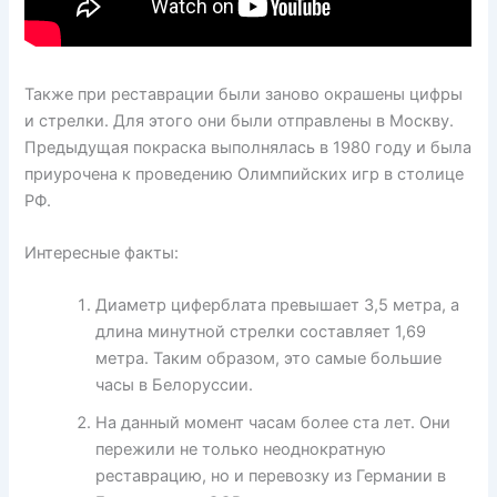
Также при реставрации были заново окрашены цифры
и стрелки. Для этого они были отправлены в Москву.
Предыдущая покраска выполнялась в 1980 году и была
приурочена к проведению Олимпийских игр в столице
РФ.
Интересные факты:
Диаметр циферблата превышает 3,5 метра, а
длина минутной стрелки составляет 1,69
метра. Таким образом, это самые большие
часы в Белоруссии.
На данный момент часам более ста лет. Они
пережили не только неоднократную
реставрацию, но и перевозку из Германии в