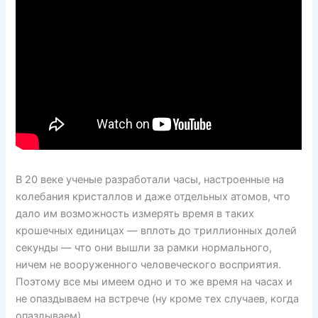
В 20 веке ученые разработали часы, настроенные на
колебания кристаллов и даже отдельных атомов, что
дало им возможность измерять время в таких
крошечных единицах — вплоть до триллионных долей
секунды — что они вышли за рамки нормального,
ничем не вооруженного человеческого восприятия.
Поэтому все мы имеем одно и то же время на часах и
не опаздываем на встрече (ну кроме тех случаев, когда
опаздываем).