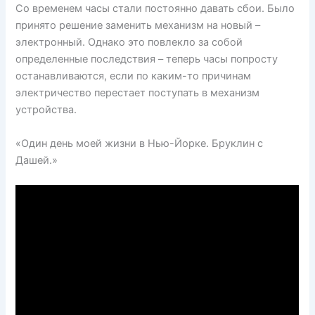
Со временем часы стали постоянно давать сбои. Было
принято решение заменить механизм на новый –
электронный. Однако это повлекло за собой
определенные последствия – теперь часы попросту
останавливаются, если по каким-то причинам
электричество перестает поступать в механизм
устройства.
«Один день моей жизни в Нью-Йорке. Бруклин с
Дашей.»